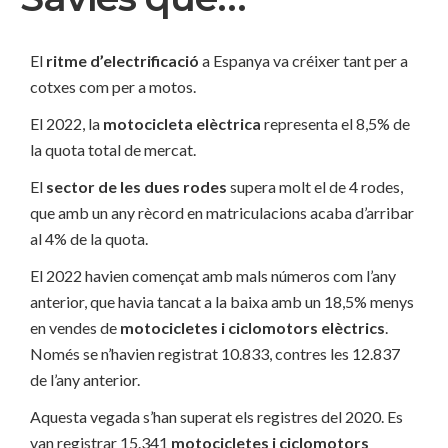
El
ritme d’electrificació
a Espanya va créixer tant per a
cotxes com per a motos.
El 2022, la
motocicleta elèctrica
representa el 8,5% de
la quota total de mercat.
El
sector de les dues rodes
supera molt el de 4 rodes,
que amb un any rècord en matriculacions acaba d’arribar
al 4% de la quota.
El 2022 havien començat amb mals números com l’any
anterior, que havia tancat a la baixa amb un 18,5% menys
en vendes de
motocicletes i ciclomotors elèctrics
.
Només se n’havien registrat 10.833, contres les 12.837
de l’any anterior.
Aquesta vegada s’han superat els registres del 2020. Es
van registrar 15.341
motocicletes i ciclomotors