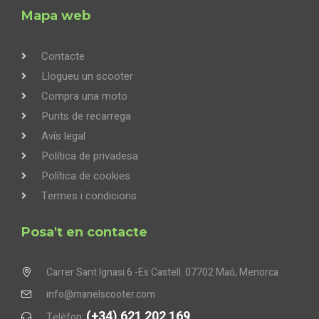
Mapa web
Contacte
Llogueu un scooter
Compra una moto
Punts de recarrega
Avís legal
Política de privadesa
Política de cookies
Termes i condicions
Posa't en contacte
Carrer Sant Ignasi.6 -Es Castell. 07702 Maó, Menorca
info@manelscooter.com
(+34) 621 202 169
Telèfon: