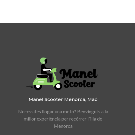
Manel Scooter
Menorca, Maó
Necessites llogar una moto?
Benvinguts a la
millor experiència per recórrer l´illa de
Menorca