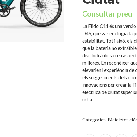
Consultar preu
La Fiido C11 és una versió 
D4S, que va ser elogiada pe
estabilitat. Tot i això, els
que la bateria no extraïble
disc hidràulics eren aspec
millores. En reconèixer qu
elevarien l’experiència de
els suggeriments dels clie
innovacions per crear la Fi
elèctrica de ciutat superi
urbà.
Categories:
Bicicletes elè