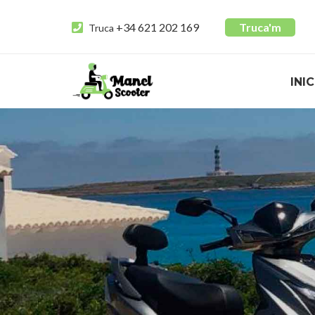
+34 621 202 169
Truca'm
Truca
INIC