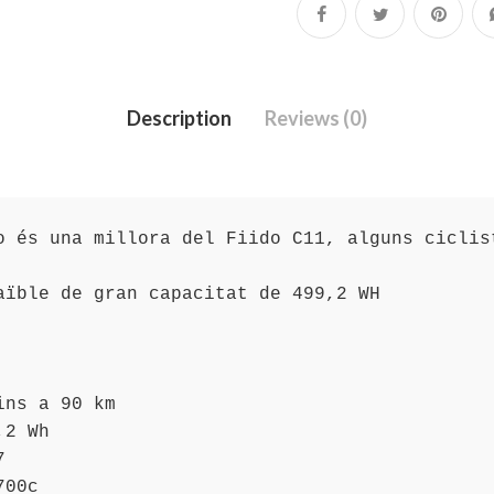
Description
Reviews (0)
o és una millora del Fiido C11, alguns ciclis
aïble de gran capacitat de 499,2 WH

ns a 90 km

2 Wh



00c
