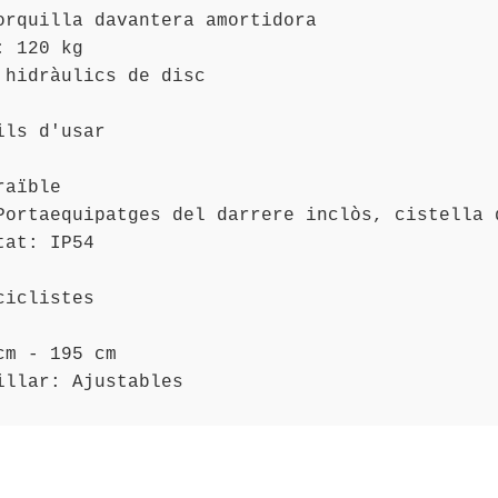
orquilla davantera amortidora

 120 kg

 hidràulics de disc

ls d'usar

aïble

Portaequipatges del darrere inclòs, cistella d
at: IP54

iclistes

m - 195 cm

illar: Ajustables