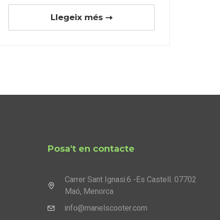
Llegeix més
Posa't en contacte
Carrer Sant Ignasi.6 -Es Castell. 07702
Maó, Menorca
info@manelscooter.com