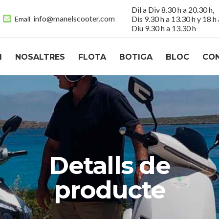
Dil a Div 8.30 h a 20.30 h,
info@manelscooter.com
Dis 9.30 h a 13.30 h y 18 h 
Email
Diu 9.30 h a 13.30 h
I
NOSALTRES
FLOTA
BOTIGA
BLOC
CO
Detalls de
producte