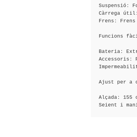
Suspensió: F
Càrrega útil:
Frens: Frens
Funcions fàci
Bateria: Extr
Accessoris: 
Impermeabilit
Ajust per a c
Alçada: 155 c
Seient i man