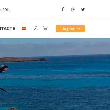
a 20 h,
NTACTE
Lloguer