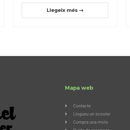
Llegeix més
Mapa web
Contacte
Llogueu un scooter
Compra una moto