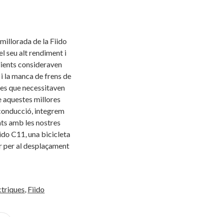
millorada de la Fiido
l seu alt rendiment i
 clients consideraven
 i la manca de frens de
tes que necessitaven
e aquestes millores
 conducció, integrem
nts amb les nostres
ido C11, una bicicleta
or per al desplaçament
ctriques
,
Fiido